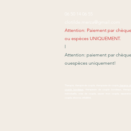
06 50 14 06 55
clotilde.merza@gmail.com
Attention: Paiement par chèqu
ou espèces UNIQUEMENT.
l​
​Attention: paiement par chèqu
ouespèces uniquement!
Therapie, therapie de couple, therapeute de couple,
therapie d
couple bordeaux
, therapeute de couple bordeaux, therapi
individuelle, crise de couple, sauver mon couple, separatio
couple, divorce, infidélité.