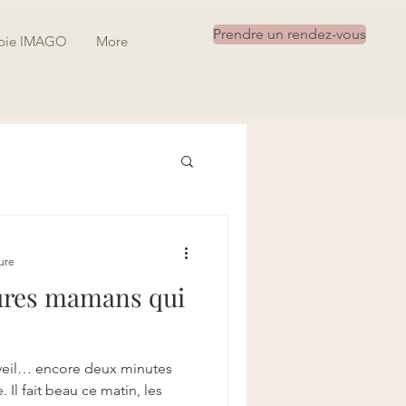
Prendre un rendez-vous
apie IMAGO
More
ure
tures mamans qui
réveil… encore deux minutes
 Il fait beau ce matin, les