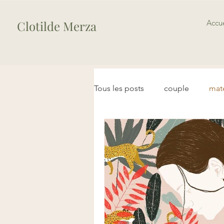
Clotilde Merza
Accue
Tous les posts
couple
mat
Ent