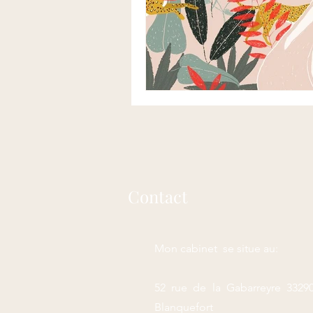
Contact
Mon cabinet se situe au:
52 rue de la Gabarreyre 3329
Blanquefort