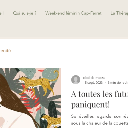
il
Qui suis-je ?
Week-end féminin Cap-Ferret
La Thér
ernité
retiens
clotilde merza
15 sept. 2023
3 min de lect
A toutes les fu
paniquent!
Se réveiller, regarder son 
sous la chaleur de la couette.