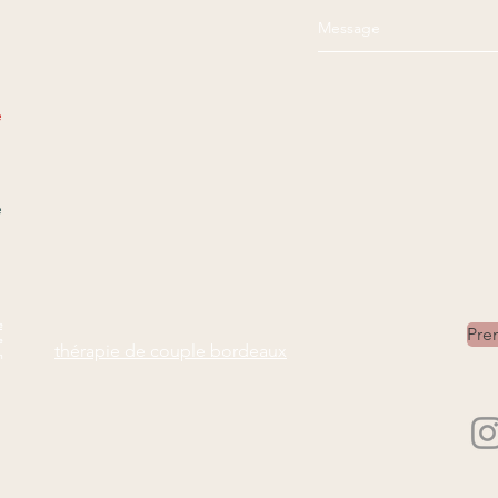
e
e
e
Pre
e
thérapie de couple bordeaux
n