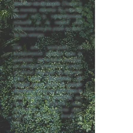
dans leur vie de couple.
Chacun, à
sa manière, exprime ce moment
décisif où la compréhension
mutuelle et le respect des
différences ont pris place au cœur
de leur relation.
Ces avis soulignent la
transformation ressentie dans le
quotidien : des tensions apaisées,
un dialogue retrouvé et, surtout,
un amour renouvelé. Au-delà des
mots,
c’est l’expérience de
couples ayant choisi de grandir
ensemble, d’avancer main dans la
main malgré les obstacles,
qui
rend cette démarche aussi
significative et inspirante pour
ceux qui décident de franchir le
pas.