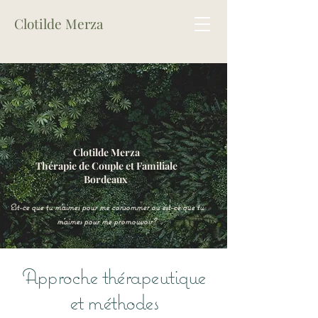
Clotilde Merza
Clotilde Merza
Thérapie de Couple et Familiale
Bordeaux
Est-ce que tu m'aimes pour me
consommer
ou est-ce que tu
m'aimes pour me promouvoir?
Approche thérapeutique
et méthodes