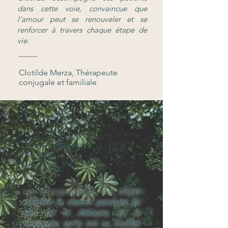
dans cette voie, convaincue que
l’amour peut se renouveler et se
renforcer à travers chaque étape de
vie.
Clotilde Merza, Thérapeute
conjugale et familiale
Témoignages
des clients
Les témoignages de mes
clients
reflètent le chemin parcouru au
sein de la thérapie, et le
renouveau qu’ils ont su insuffler