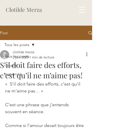
Clotilde Merza
Post
Tous les posts
clotilde merza
Tous les posts
2 juil. 2025
1 min de lecture
S’il doit faire des efforts,
couple
c’est qu’il ne m’aime pas!
maternité
«  S’il doit faire des efforts, c’est qu’il 
ne m’aime pas… »
C’est une phrase que j’entends 
souvent en séance.
Comme si l’amour devait toujours être 